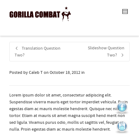
I'm looking for
product
in a size
size
.
Show me the
colour
items.
Super Search
Slideshow Question
Translation Question
Two?
Two?
Posted by
Caleb T
on
October 18, 2012
in
Lorem ipsum dolor sit amet, consectetur adipiscing elit.
Suspendisse viverra mauris eget tortor imperdiet vehicula. Proin
egestas diam ac mauris molestie hendrerit. Quisque nec nisi
tortor. Etiam at mauris sit amet magna suscipit hend merit non
sed ligula. Vivamus purus odio, mollis ut sagittis vel, feugiat et
nulla. Proin egestas diam ac mauris molestie hendrerit.